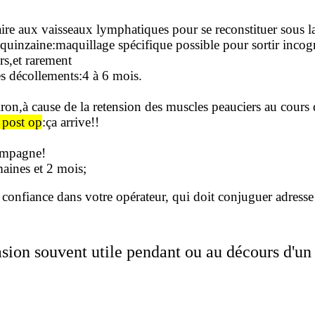
ire aux vaisseaux lymphatiques pour se reconstituer sous l
uinzaine:maquillage spécifique possible pour sortir incog
rs,et rarement
es décollements
:4 à 6 mois.
iron,à cause de la retension des muscles peauciers au cours
 post op
:ça arrive!!
compagne!
emaines et 2 mois;
 confiance dans votre opérateur, qui doit conjuguer adress
sion souvent utile pendant ou au décours d'un l