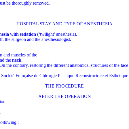
ust be thoroughly removed.
HOSPITAL STAY AND TYPE OF ANESTHESIA
thesia with sedation
(‘twilight’ anesthesia).
f, the surgeon and the anesthesiologist.
in and muscles of the
and the
neck
.
n the contrary, restoring the different anatomical structures of the face
Société Française de Chirurgie Plastique Reconstructrice et Esthétique
THE PROCEDURE
AFTER THE OPERATION
ion.
.
following :