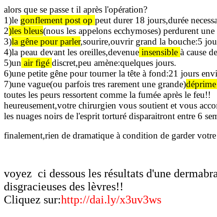
alors que se passe t il après l'opération?
1)le
gonflement post op
peut durer 18 jours,durée necessa
2
)les bleus
(nous les appelons ecchymoses) perdurent une q
3)
la gêne pour parler
,sourire,ouvrir grand la bouche:5 jou
4)la peau devant les oreilles,devenue
insensible
à cause d
5)un
air figé
discret,peu amène:quelques jours.
6)une petite gêne pour tourner la tête à fond:21 jours env
7)une vague(ou parfois tres rarement une grande)
déprime
toutes les peurs ressortent comme la fumée après le feu!!
heureusement,votre chirurgien vous soutient et vous ac
les nuages noirs de l'esprit torturé disparaitront entre 6 s
finalement,rien de dramatique à condition de garder votre
voyez ci dessous les résultats d'une dermabra
disgracieuses des lèvres!!
Cliquez sur:
http://dai.ly/x3uv3ws